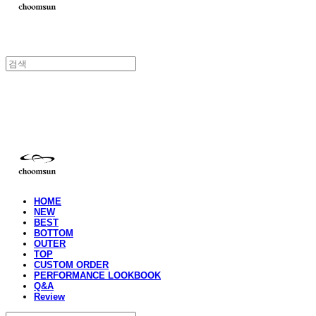
choomsun
HOME
NEW
BEST
BOTTOM
OUTER
TOP
CUSTOM ORDER
PERFORMANCE LOOKBOOK
Q&A
Review