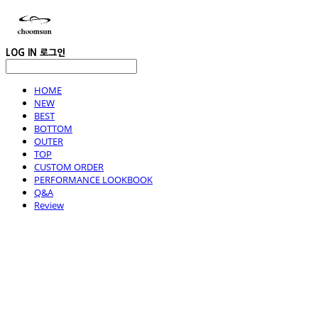
LOG IN
로그인
HOME
NEW
BEST
BOTTOM
OUTER
TOP
CUSTOM ORDER
PERFORMANCE LOOKBOOK
Q&A
Review
choomsun