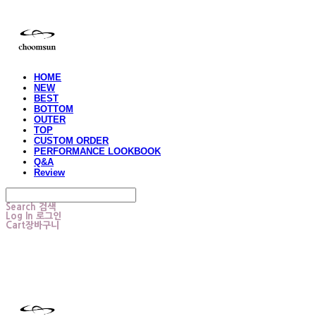
HOME
NEW
BEST
BOTTOM
OUTER
TOP
CUSTOM ORDER
PERFORMANCE LOOKBOOK
Q&A
Review
Search
검색
Log In
로그인
Cart
장바구니
choomsun