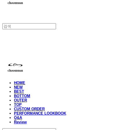
choomsun
HOME
NEW
BEST
BOTTOM
OUTER
TOP
CUSTOM ORDER
PERFORMANCE LOOKBOOK
Q&A
Review