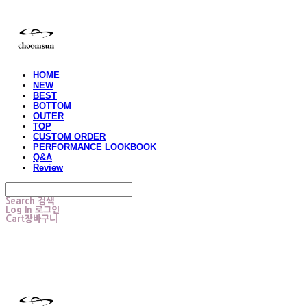
HOME
NEW
BEST
BOTTOM
OUTER
TOP
CUSTOM ORDER
PERFORMANCE LOOKBOOK
Q&A
Review
Search
검색
Log In
로그인
Cart
장바구니
choomsun