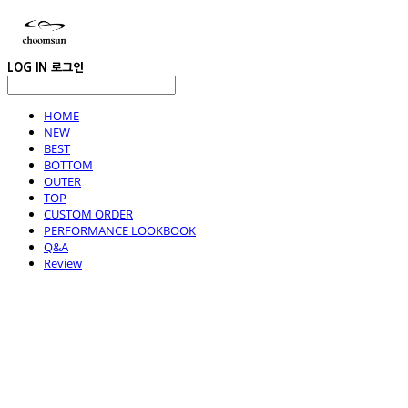
LOG IN
로그인
HOME
NEW
BEST
BOTTOM
OUTER
TOP
CUSTOM ORDER
PERFORMANCE LOOKBOOK
Q&A
Review
choomsun