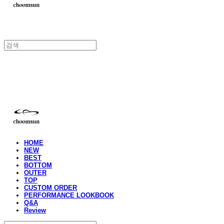
choomsun
HOME
NEW
BEST
BOTTOM
OUTER
TOP
CUSTOM ORDER
PERFORMANCE LOOKBOOK
Q&A
Review