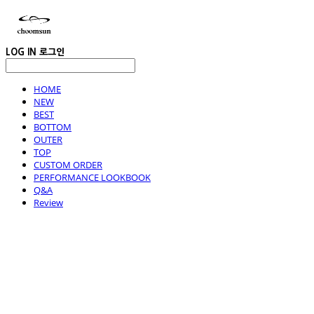
LOG IN
로그인
HOME
NEW
BEST
BOTTOM
OUTER
TOP
CUSTOM ORDER
PERFORMANCE LOOKBOOK
Q&A
Review
choomsun