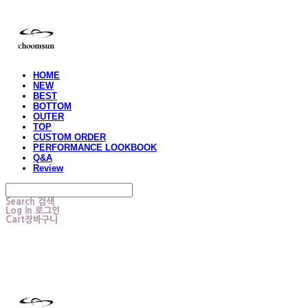
HOME
NEW
BEST
BOTTOM
OUTER
TOP
CUSTOM ORDER
PERFORMANCE LOOKBOOK
Q&A
Review
Search
검색
Log In
로그인
Cart
장바구니
choomsun