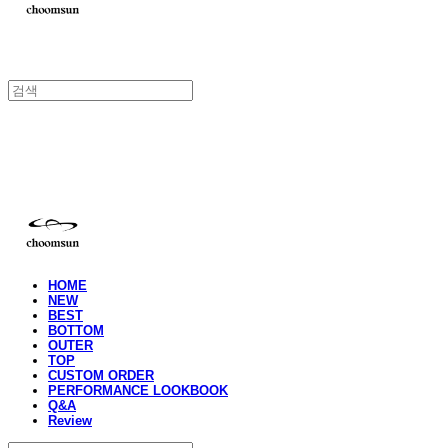
choomsun
HOME
NEW
BEST
BOTTOM
OUTER
TOP
CUSTOM ORDER
PERFORMANCE LOOKBOOK
Q&A
Review