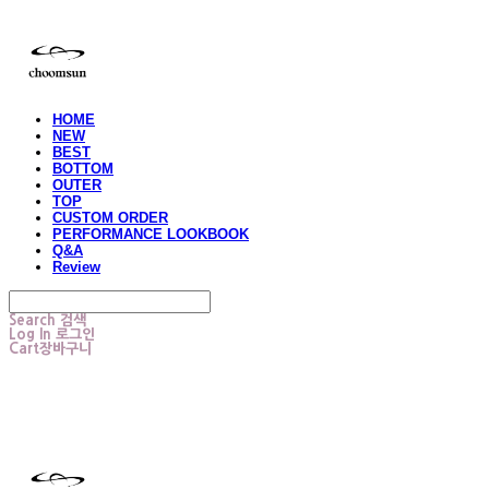
HOME
NEW
BEST
BOTTOM
OUTER
TOP
CUSTOM ORDER
PERFORMANCE LOOKBOOK
Q&A
Review
Search
검색
Log In
로그인
Cart
장바구니
choomsun