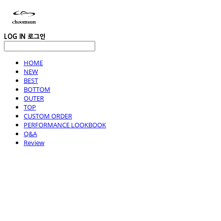
LOG IN
로그인
HOME
NEW
BEST
BOTTOM
OUTER
TOP
CUSTOM ORDER
PERFORMANCE LOOKBOOK
Q&A
Review
choomsun