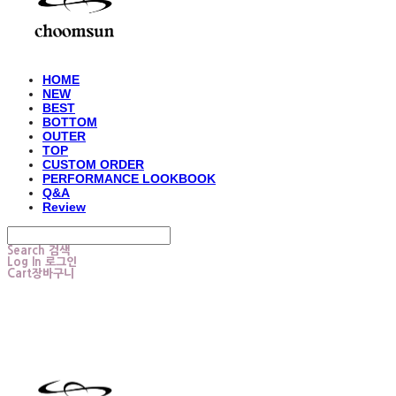
HOME
NEW
BEST
BOTTOM
OUTER
TOP
CUSTOM ORDER
PERFORMANCE LOOKBOOK
Q&A
Review
Search
검색
Log In
로그인
Cart
장바구니
choomsun