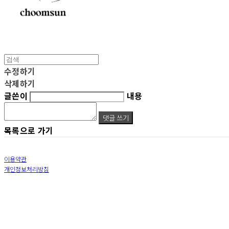
수정하기
삭제하기
글쓴이
내용
댓글 쓰기
목록으로 가기
이용약관
개인정보처리방침
사업자정보확인
상호: 춤선 | 대표: 이선진 | 개인정보관리책임자: 이영석 | 전화: 010-9309-4396 | 이메일: sun
주소: 서울특별시 동대문구 장충단로 13길20 12층 | 사업자등록번호:
587-04-01601
| 통신