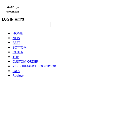
LOG IN
로그인
HOME
NEW
BEST
BOTTOM
OUTER
TOP
CUSTOM ORDER
PERFORMANCE LOOKBOOK
Q&A
Review
choomsun