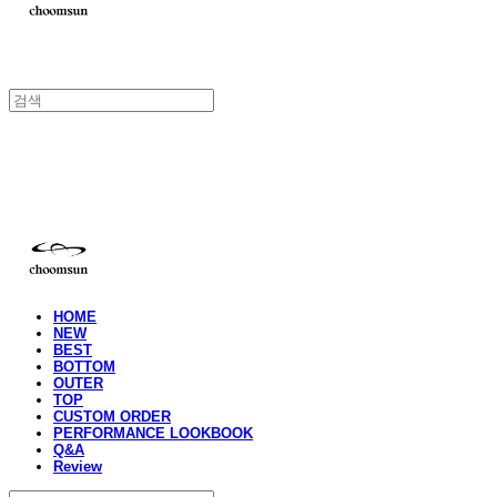
choomsun
HOME
NEW
BEST
BOTTOM
OUTER
TOP
CUSTOM ORDER
PERFORMANCE LOOKBOOK
Q&A
Review