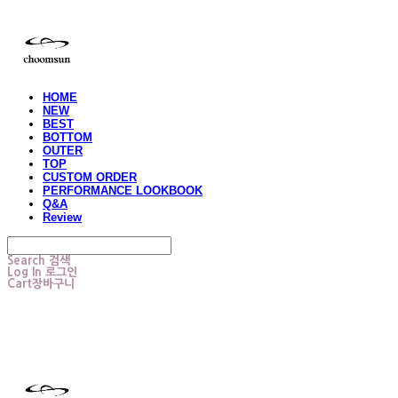
HOME
NEW
BEST
BOTTOM
OUTER
TOP
CUSTOM ORDER
PERFORMANCE LOOKBOOK
Q&A
Review
Search
검색
Log In
로그인
Cart
장바구니
choomsun