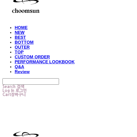
HOME
NEW
BEST
BOTTOM
OUTER
TOP
CUSTOM ORDER
PERFORMANCE LOOKBOOK
Q&A
Review
Search
검색
Log In
로그인
Cart
장바구니
choomsun