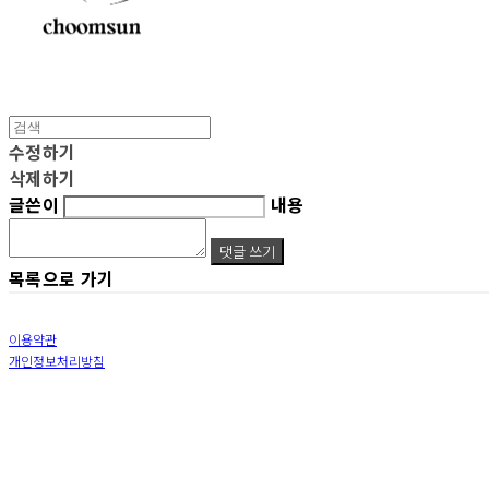
수정하기
삭제하기
글쓴이
내용
댓글 쓰기
목록으로 가기
이용약관
개인정보처리방침
사업자정보확인
상호: 춤선 | 대표: 이선진 | 개인정보관리책임자: 이영석 | 전화: 010-9309-4396 | 이메일: sun
주소: 서울특별시 동대문구 장충단로 13길20 12층 | 사업자등록번호:
587-04-01601
| 통신