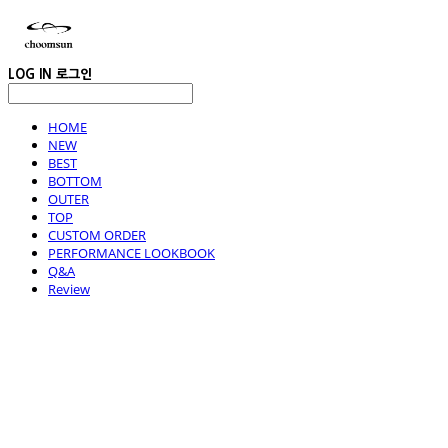
LOG IN
로그인
HOME
NEW
BEST
BOTTOM
OUTER
TOP
CUSTOM ORDER
PERFORMANCE LOOKBOOK
Q&A
Review
choomsun