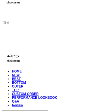
choomsun
HOME
NEW
BEST
BOTTOM
OUTER
TOP
CUSTOM ORDER
PERFORMANCE LOOKBOOK
Q&A
Review