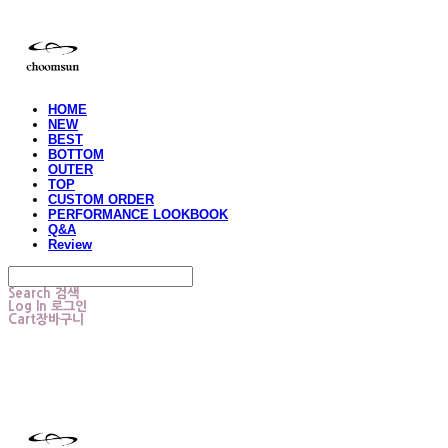
HOME
NEW
BEST
BOTTOM
OUTER
TOP
CUSTOM ORDER
PERFORMANCE LOOKBOOK
Q&A
Review
Search
검색
Log In
로그인
Cart
장바구니
choomsun