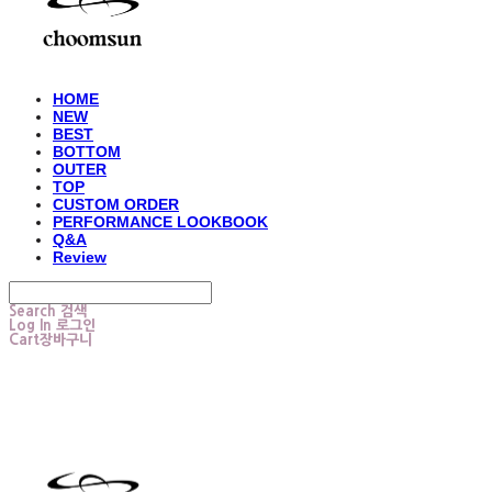
HOME
NEW
BEST
BOTTOM
OUTER
TOP
CUSTOM ORDER
PERFORMANCE LOOKBOOK
Q&A
Review
Search
검색
Log In
로그인
Cart
장바구니
choomsun