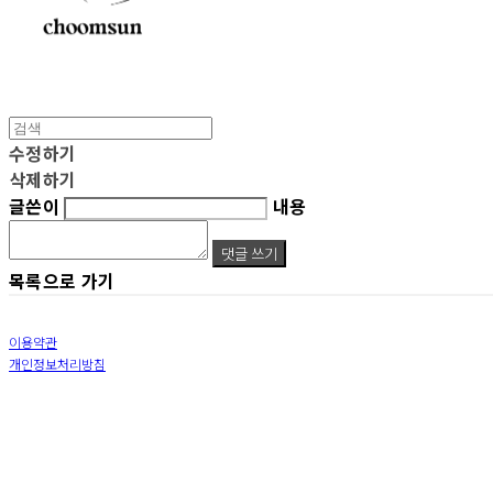
수정하기
삭제하기
글쓴이
내용
댓글 쓰기
목록으로 가기
이용약관
개인정보처리방침
사업자정보확인
상호: 춤선 | 대표: 이선진 | 개인정보관리책임자: 이영석 | 전화: 010-9309-4396 | 이메일: sun
주소: 서울특별시 동대문구 장충단로 13길20 12층 | 사업자등록번호:
587-04-01601
| 통신