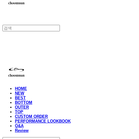
choomsun
HOME
NEW
BEST
BOTTOM
OUTER
TOP
CUSTOM ORDER
PERFORMANCE LOOKBOOK
Q&A
Review