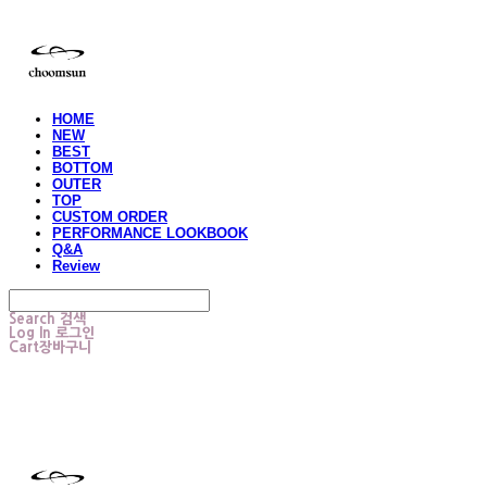
HOME
NEW
BEST
BOTTOM
OUTER
TOP
CUSTOM ORDER
PERFORMANCE LOOKBOOK
Q&A
Review
Search
검색
Log In
로그인
Cart
장바구니
choomsun