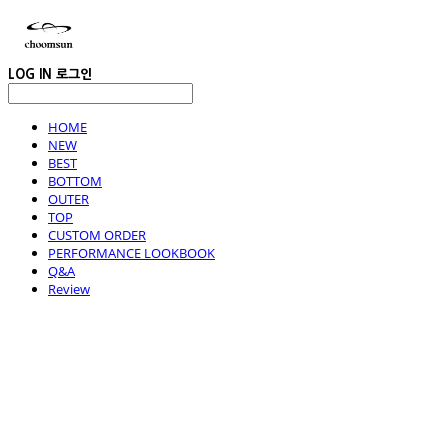
LOG IN
로그인
HOME
NEW
BEST
BOTTOM
OUTER
TOP
CUSTOM ORDER
PERFORMANCE LOOKBOOK
Q&A
Review
choomsun