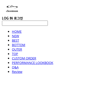
LOG IN
로그인
HOME
NEW
BEST
BOTTOM
OUTER
TOP
CUSTOM ORDER
PERFORMANCE LOOKBOOK
Q&A
Review
choomsun