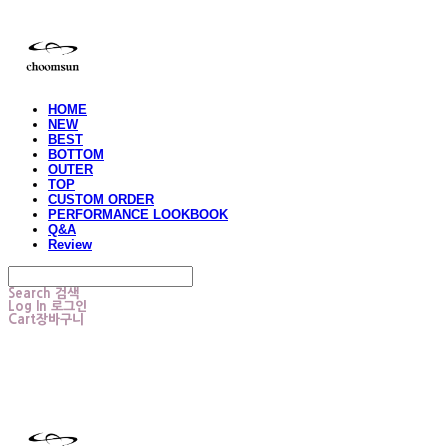
HOME
NEW
BEST
BOTTOM
OUTER
TOP
CUSTOM ORDER
PERFORMANCE LOOKBOOK
Q&A
Review
Search
검색
Log In
로그인
Cart
장바구니
choomsun