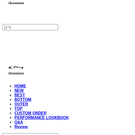
choomsun
HOME
NEW
BEST
BOTTOM
OUTER
TOP
CUSTOM ORDER
PERFORMANCE LOOKBOOK
Q&A
Review