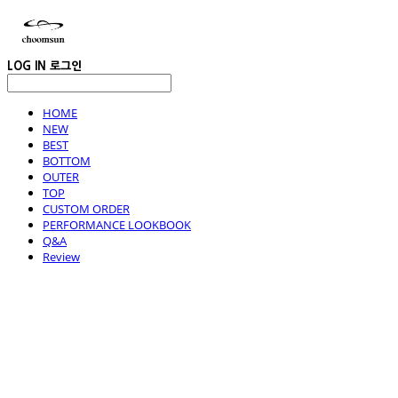
LOG IN
로그인
HOME
NEW
BEST
BOTTOM
OUTER
TOP
CUSTOM ORDER
PERFORMANCE LOOKBOOK
Q&A
Review
choomsun