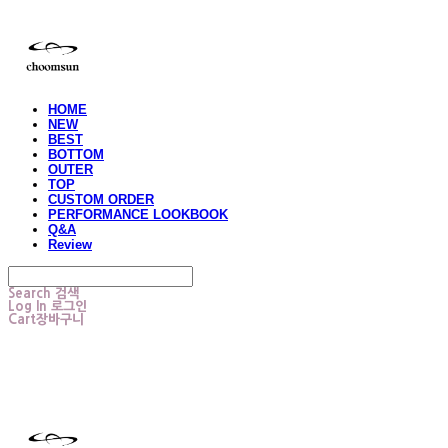
HOME
NEW
BEST
BOTTOM
OUTER
TOP
CUSTOM ORDER
PERFORMANCE LOOKBOOK
Q&A
Review
Search
검색
Log In
로그인
Cart
장바구니
choomsun