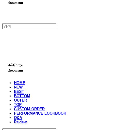
choomsun
HOME
NEW
BEST
BOTTOM
OUTER
TOP
CUSTOM ORDER
PERFORMANCE LOOKBOOK
Q&A
Review