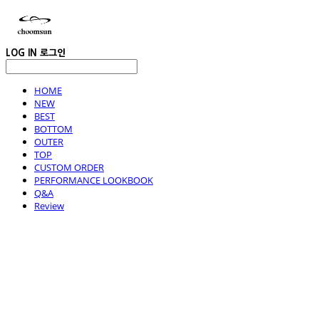
LOG IN
로그인
HOME
NEW
BEST
BOTTOM
OUTER
TOP
CUSTOM ORDER
PERFORMANCE LOOKBOOK
Q&A
Review
choomsun