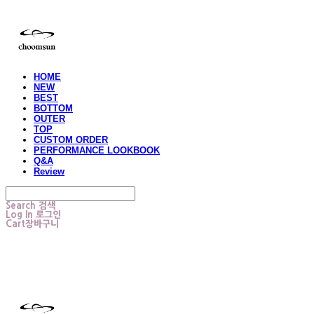
HOME
NEW
BEST
BOTTOM
OUTER
TOP
CUSTOM ORDER
PERFORMANCE LOOKBOOK
Q&A
Review
Search
검색
Log In
로그인
Cart
장바구니
choomsun