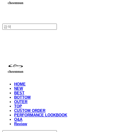
choomsun
HOME
NEW
BEST
BOTTOM
OUTER
TOP
CUSTOM ORDER
PERFORMANCE LOOKBOOK
Q&A
Review