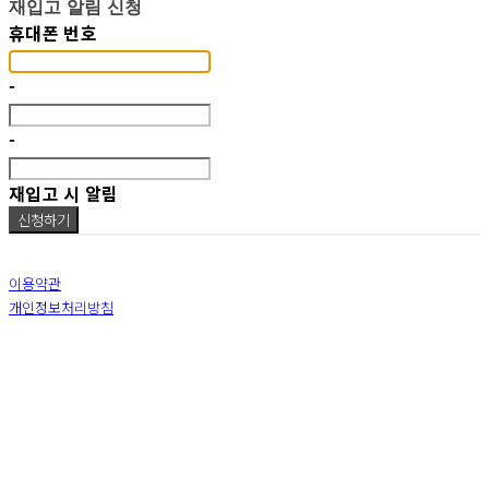
재입고 알림 신청
휴대폰 번호
-
-
재입고 시 알림
신청하기
이용약관
개인정보처리방침
사업자정보확인
상호: 춤선 | 대표: 이선진 | 개인정보관리책임자: 이영석 | 전화: 010-9309-4396 | 이메일:
sunjin4451@naver.com
주소: 서울특별시 동대문구 장충단로 13길20 12층 | 사업자등록번호:
587-04-01601
| 통신판매:
2019-서울서초-2606
| 호스팅제공자: (주)식스샵