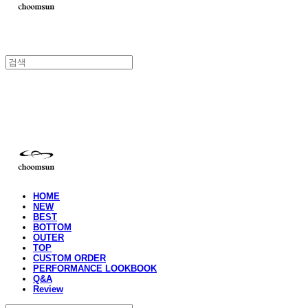
choomsun
HOME
NEW
BEST
BOTTOM
OUTER
TOP
CUSTOM ORDER
PERFORMANCE LOOKBOOK
Q&A
Review