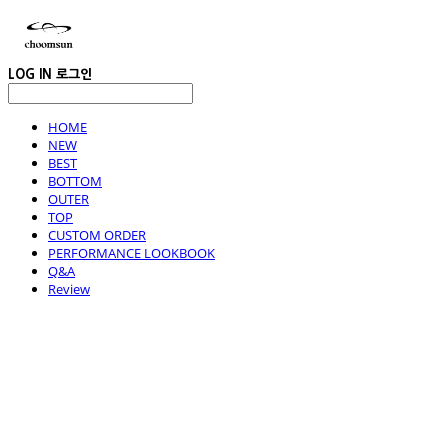
LOG IN
로그인
HOME
NEW
BEST
BOTTOM
OUTER
TOP
CUSTOM ORDER
PERFORMANCE LOOKBOOK
Q&A
Review
choomsun