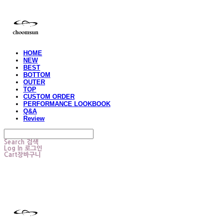
HOME
NEW
BEST
BOTTOM
OUTER
TOP
CUSTOM ORDER
PERFORMANCE LOOKBOOK
Q&A
Review
Search
검색
Log In
로그인
Cart
장바구니
choomsun