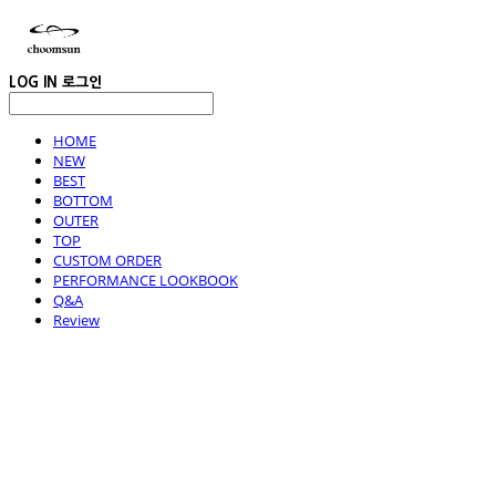
LOG IN
로그인
HOME
NEW
BEST
BOTTOM
OUTER
TOP
CUSTOM ORDER
PERFORMANCE LOOKBOOK
Q&A
Review
choomsun