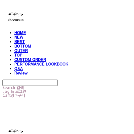
HOME
NEW
BEST
BOTTOM
OUTER
TOP
CUSTOM ORDER
PERFORMANCE LOOKBOOK
Q&A
Review
Search
검색
Log In
로그인
Cart
장바구니
choomsun