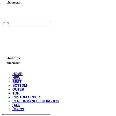
choomsun
HOME
NEW
BEST
BOTTOM
OUTER
TOP
CUSTOM ORDER
PERFORMANCE LOOKBOOK
Q&A
Review