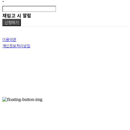
-
재입고 시 알림
신청하기
이용약관
개인정보처리방침
사업자정보확인
상호: 춤선 | 대표: 이선진 | 개인정보관리책임자: 이영석 | 전화: 010-9309-4396 | 이메일:
sunjin4451@naver.com
주소: 서울특별시 동대문구 장충단로 13길20 12층 | 사업자등록번호:
587-04-01601
| 통신판매:
2019-서울서초-2606
| 호스팅제공자: (주)식스샵